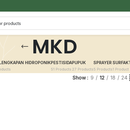
MKD
Fungisida
ikan
Fungisida digunakan untuk membasmi dan
LENGKAPAN HIDROPONIK
PESTISIDA
PUPUK
SPRAYER
SURFAK
menghambat pertumbuhan jamur atau cenda
oducts
51 Products
27 Products
5 Products
1 Product
Show
9
12
18
24
Bakterisida
an penyakit
Bakterisida digunakan untuk mengendalikan pe
tanaman yang disebabkan oleh bakteri