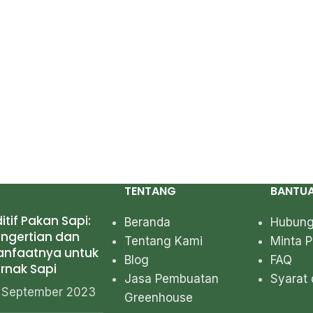
TENTANG
BANTU
itif Pakan Sapi:
Beranda
Hubung
ngertian dan
Tentang Kami
Minta 
anfaatnya untuk
Blog
FAQ
rnak Sapi
Jasa Pembuatan
Syarat 
 September 2023
Greenhouse