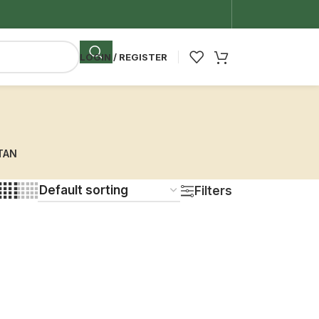
LOGIN / REGISTER
Herbisida
Herbisida digunakan untuk mengendalikan tumbuhan
TAN
wan
pengganggu (gulma)
Filters
nyakit