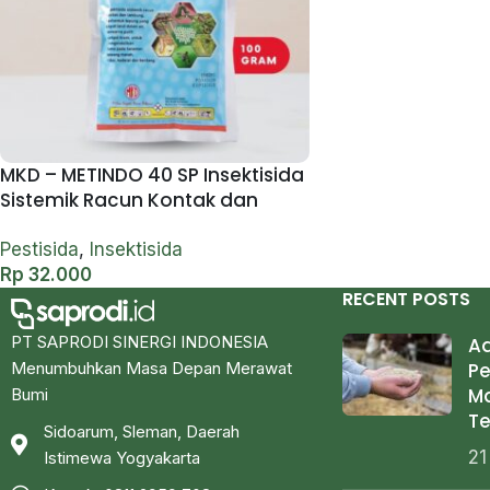
MKD – METINDO 40 SP Insektisida
Sistemik Racun Kontak dan
Lambung – 100 gram
Pestisida
,
Insektisida
Rp
32.000
RECENT POSTS
PT SAPRODI SINERGI INDONESIA
Ad
Pe
Menumbuhkan Masa Depan Merawat
M
Bumi
Te
Sidoarum, Sleman, Daerah
21
Istimewa Yogyakarta