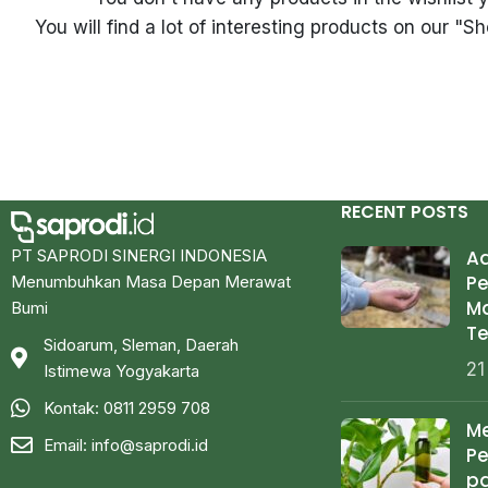
You will find a lot of interesting products on our "S
RECENT POSTS
PT SAPRODI SINERGI INDONESIA
Ad
Pe
Menumbuhkan Masa Depan Merawat
M
Bumi
Te
Sidoarum, Sleman, Daerah
21
Istimewa Yogyakarta
Kontak: 0811 2959 708
Me
Email:
info@saprodi.id
P
p