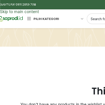
BANTUAN 0811 2959 708
Skip to navigation
Skip to main content
PILIH KATEGORI
Th
You don't have any products in the wishlist y