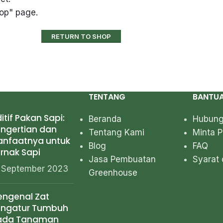
hop" page.
RETURN TO SHOP
TENTANG
BANTU
itif Pakan Sapi:
Beranda
Hubung
ngertian dan
Tentang Kami
Minta 
anfaatnya untuk
Blog
FAQ
rnak Sapi
Jasa Pembuatan
Syarat 
 September 2023
Greenhouse
ngenal Zat
engatur Tumbuh
ada Tanaman