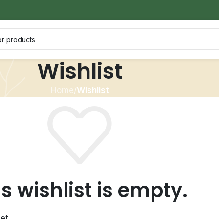
Wishlist
Home
/
Wishlist
is wishlist is empty.
et.