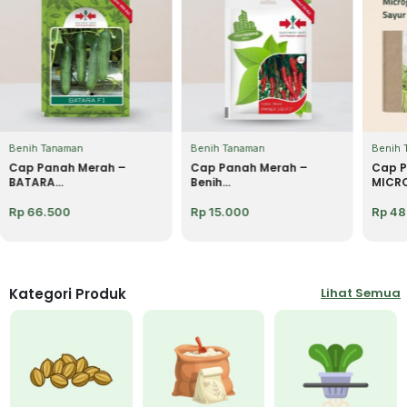
Benih Tanaman
Benih Tanaman
Benih 
Cap Panah Merah –
Cap Panah Merah –
Cap P
BATARA...
Benih...
MICRO
Rp
66.500
Rp
15.000
Rp
48
Kategori Produk
Lihat Semua