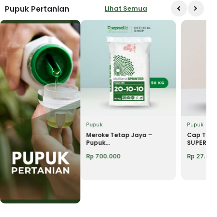
Pupuk Pertanian
Lihat Semua
k
Pupuk
Pupuk
– ASTONISH Nutrisi
Meroke Tetap Jaya –
Cap Tawo
ndung...
Pupuk...
SUPER...
5.000
Rp
700.000
Rp
27.000