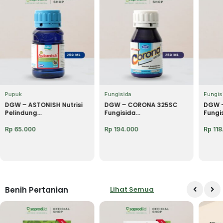
Pupuk
Fungisida
Fungis
DGW – ASTONISH Nutrisi
DGW – CORONA 325SC
DGW –
Pelindung...
Fungisida...
Fungis
Rp
65.000
Rp
194.000
Rp
118
Benih Pertanian
Lihat Semua