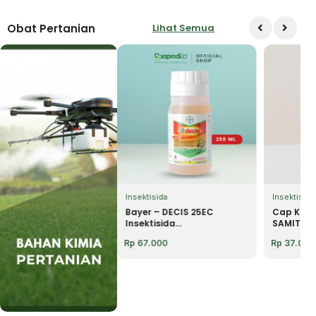
Obat Pertanian
Lihat Semua
sida
Insektisida
Insektisida
genta – GRAMOXONE
Bayer – DECIS 25EC
Cap Kapa
L...
Insektisida...
SAMITE...
.000
Rp
67.000
Rp
37.000