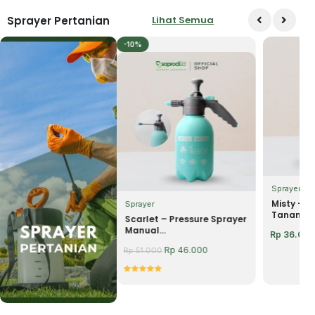
Sprayer Pertanian
Lihat Semua
-10%
yer
Sprayer
masta – Botol Sprayer
Misty – B
Sprayer
man...
Tanaman.
Scarlet – Pressure Sprayer
Manual...
.000
Rp
36.000
Rp
46.000
Rp
51.000
Rated
5.00
out of 5