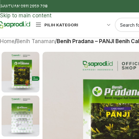
BANTUAN 0811 2959 708
Skip to navigation
Skip to main content
PILIH KATEGORI
Home
/
Benih Tanaman
/
Benih Pradana – PANJI Benih Ca
Insektisida
Insektisida digunakan untuk mengendal
serangga penganggu tanaman
Antivirus
Antivirus digunakan untuk mengendalik
tanaman yang disebabkan oleh virus