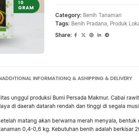
Category:
Benih Tanaman
Tags:
Benih Pradana
,
Produk Lok
Share:
N
ADDITIONAL INFORMATION
Q & A
SHIPPING & DELIVERY
litas unggul produksi Bumi Persada Makmur. Cabai rawit 
aya di daerah datarah rendah dan tinggi di segala mus
n setelah matang akan berwarna merah menyala, bentuk 
er tanaman 0,4-0,6 kg. Kebutuhan benih adalah berkisar