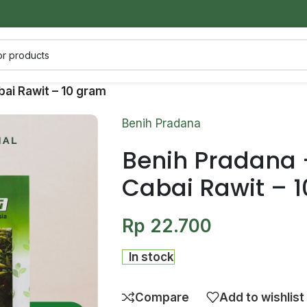
bai Rawit – 10 gram
Fungisida
Benih Pradana
ikan
Fungisida digunakan untuk membasmi dan
Benih Pradana 
menghambat pertumbuhan jamur atau cenda
Cabai Rawit – 
Bakterisida
an penyakit
Bakterisida digunakan untuk mengendalikan pe
Rp
22.700
tanaman yang disebabkan oleh bakteri
In stock
Compare
Add to wishlist