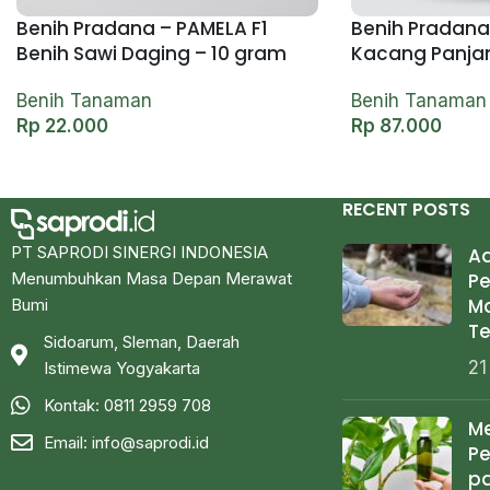
Benih Pradana – PAMELA F1
Benih Pradana
Benih Sawi Daging – 10 gram
Kacang Panja
Benih Tanaman
Benih Tanaman
Rp
22.000
Rp
87.000
RECENT POSTS
PT SAPRODI SINERGI INDONESIA
Ad
Pe
Menumbuhkan Masa Depan Merawat
M
Bumi
Te
Sidoarum, Sleman, Daerah
21
Istimewa Yogyakarta
Kontak: 0811 2959 708
Me
Email:
info@saprodi.id
P
p