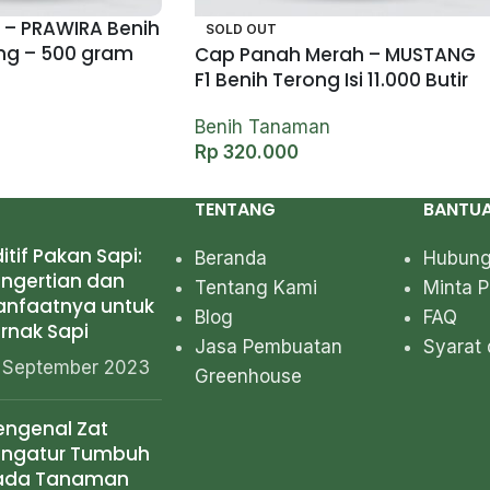
 – PRAWIRA Benih
SOLD OUT
ng – 500 gram
Cap Panah Merah – MUSTANG
F1 Benih Terong Isi 11.000 Butir
Benih Tanaman
Rp
320.000
TENTANG
BANTU
itif Pakan Sapi:
Beranda
Hubung
ngertian dan
Tentang Kami
Minta 
anfaatnya untuk
Blog
FAQ
rnak Sapi
Jasa Pembuatan
Syarat 
 September 2023
Greenhouse
ngenal Zat
engatur Tumbuh
ada Tanaman