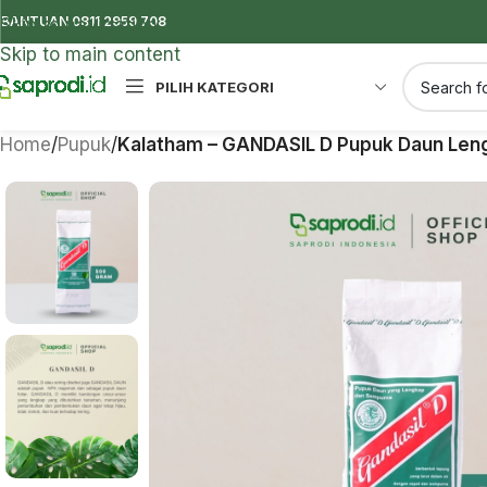
BANTUAN 0811 2959 708
Skip to navigation
Skip to main content
PILIH KATEGORI
Home
/
Pupuk
/
Kalatham – GANDASIL D Pupuk Daun Len
Insektisida
Insektisida digunakan untuk mengendal
serangga penganggu tanaman
Antivirus
Antivirus digunakan untuk mengendalik
tanaman yang disebabkan oleh virus