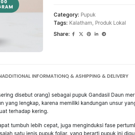
Category:
Pupuk
Tags:
Kalatham
,
Produk Lokal
Share:
N
ADDITIONAL INFORMATION
Q & A
SHIPPING & DELIVERY
ering disebut orang) sebagai pupuk Gandasil Daun m
daun yang lengkap, karena memiliki kandungan unsur y
uat terhadap kering.
 tumbuh lebih cepat, juga menginduksi fase pertumb
ah satu jenis pupuk foliar, yang berarti pupuk ini dig