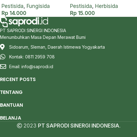
Pratumbuh dan
Pestisida
,
Fungisida
Pestisida
,
Herbisida
Purnatumbuh – 40 gram
Rp
14.000
Rp
15.000
PT SAPRODI SINERGI INDONESIA
Menumbuhkan Masa Depan Merawat Bumi
Sidoarum, Sleman, Daerah Istimewa Yogyakarta
Kontak: 0811 2959 708
Email:
info@saprodi.id
RECENT POSTS
TENTANG
BANTUAN
BELANJA
2023
PT SAPRODI SINERGI INDONESIA
.