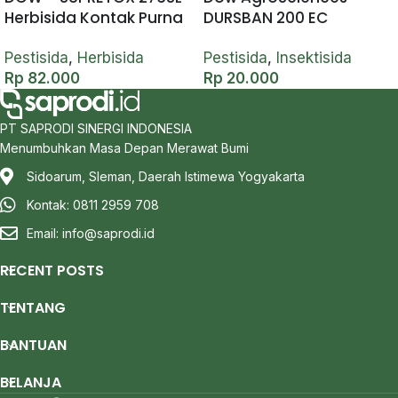
Herbisida Kontak Purna
DURSBAN 200 EC
Tumbuh – 1 liter
Insektisida Racun
Kontak dan Lambung –
Pestisida
,
Herbisida
Pestisida
,
Insektisida
100 ml
Rp
82.000
Rp
20.000
PT SAPRODI SINERGI INDONESIA
Menumbuhkan Masa Depan Merawat Bumi
Sidoarum, Sleman, Daerah Istimewa Yogyakarta
Kontak: 0811 2959 708
Email:
info@saprodi.id
RECENT POSTS
TENTANG
BANTUAN
BELANJA